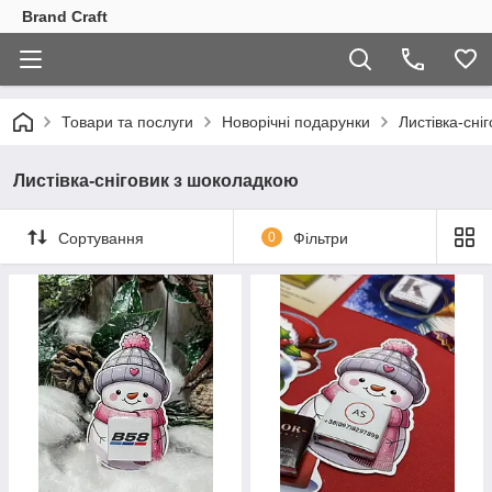
Brand Craft
Товари та послуги
Новорічні подарунки
Листівка-сні
Листівка-сніговик з шоколадкою
Сортування
0
Фільтри