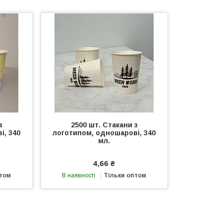
з
2500 шт. Стакани з
і, 340
логотипом, одношарові, 340
мл.
4,66 ₴
птом
В наявності
Тільки оптом