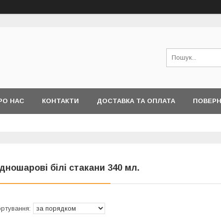
РО НАС
КОНТАКТИ
ДОСТАВКА ТА ОПЛАТА
ПОВЕРН
І ПИТАННЯ
дношарові білі стакани 340 мл.