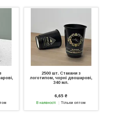
з
2500 шт. Стакани з
арові,
логотипом, чорні двошарові,
340 мл.
6,65 ₴
птом
В наявності
Тільки оптом