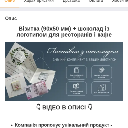
Опис
Характеристики
Доставка
Оплата
Умови п
Опис
Візитка (90х50 мм) + шоколад із
логотипом для ресторанів і кафе
👇 ВІДЕО В ОПИСІ 👇
Компанія пропонує унікальний продукт -