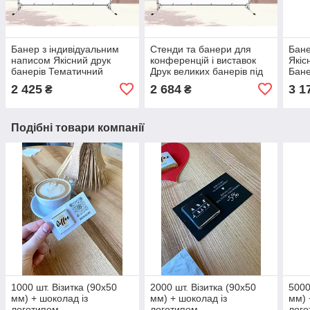
Банер з індивідуальним
Стенди та банери для
Бане
написом Якісний друк
конференцій і виставок
Якіс
банерів Тематичний
Друк великих банерів під
Бане
банер 1.5 на 2 м
замовлення 2 на 2 м
2 м 
2 425
2 684
3 1
₴
₴
Тематичний банер 1.5 на
3 на
2 м
Подібні товари компанії
1000 шт. Візитка (90х50
2000 шт. Візитка (90х50
5000
мм) + шоколад із
мм) + шоколад із
мм) 
логотипом
логотипом
лого