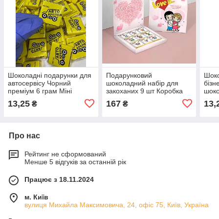
Шоколадні подарунки для
Подарунковий
Шоко
автосервісу Чорний
шоколадний набір для
бізн
преміум 6 грам Міні
закоханих 9 шт Коробка
шоко
плитки шоколаду оптом
love is опт
прем
13,25
167
13,
₴
₴
100 шт
лого
Про нас
Рейтинг не сформований
Менше 5 відгуків за останній рік
Працює з 18.11.2024
м. Київ
вулиця Михайла Максимовича, 24, офіс 75, Київ, Україна