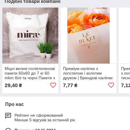
Подібні товари компанії
Міцні великі поліетиленові
Преміум-наліпки з
Прем
пакети 60х60 до 7 кг 60
логотипом і золотим
з ло
mkm білі та чорні Пакети з
друком | Брендові наліпки
тисн
логотипом компанії оптом
на плівці 66×66 мм 100 шт.
58×4
29,40
7,77
7,1
₴
₴
100 шт.
Про нас
Рейтинг не сформований
Менше 5 відгуків за останній рік