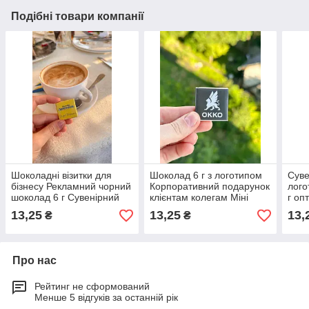
Подібні товари компанії
Шоколадні візитки для
Шоколад 6 г з логотипом
Суве
бізнесу Рекламний чорний
Корпоративний подарунок
лого
шоколад 6 г Сувенірний
клієнтам колегам Міні
г оп
преміум шоколад з
чорні преміум шоколадки
якос
13,25
13,25
13,
₴
₴
логотипом 100 шт
100 шт
Про нас
Рейтинг не сформований
Менше 5 відгуків за останній рік