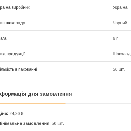
раїна виробник
Україна
ип шоколаду
Чорний
ага
6 г
ид продукції
Шоколад
ількість в пакованні
50 шт.
нформація для замовлення
іна:
24,26 ₴
Мінімальне замовлення:
50 шт.