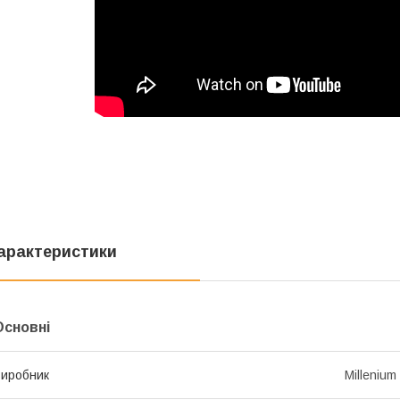
арактеристики
Основні
иробник
Millenium