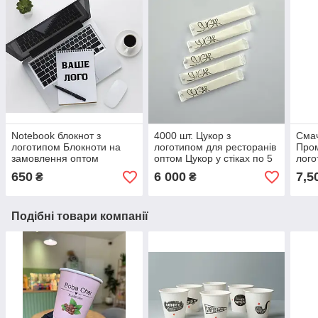
Notebook блокнот з
4000 шт. Цукор з
Смач
логотипом Блокноти на
логотипом для ресторанів
Пром
замовлення оптом
оптом Цукор у стіках по 5
лого
Нотатки на замовлення
грамів Цукор в упаковці з
650
6 000
7,5
₴
₴
оптом Нотатки 98 аркушів
лого
Подібні товари компанії