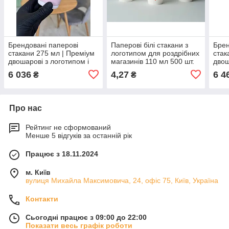
Брендовані паперові
Паперові білі стакани з
Брен
стакани 275 мл | Преміум
логотипом для роздрібних
стак
двошарові з логотипом і
магазинів 110 мл 500 шт.
двош
ламінацією для гарячих та
для 
6 036
4,27
6 4
₴
₴
холодних напоїв 1000 шт.
Про нас
Рейтинг не сформований
Менше 5 відгуків за останній рік
Працює з 18.11.2024
м. Київ
вулиця Михайла Максимовича, 24, офіс 75, Київ, Україна
Контакти
Сьогодні працює з 09:00 до 22:00
Показати весь графік роботи