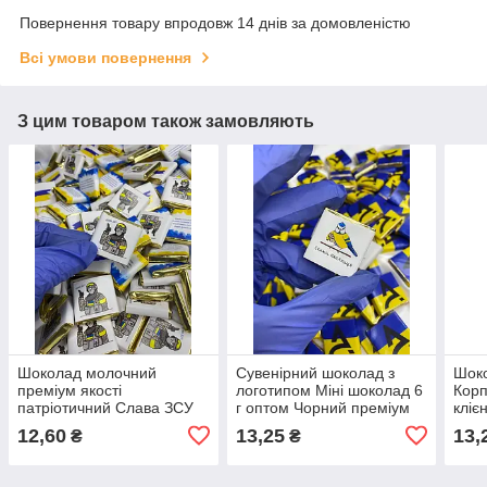
Повернення товару впродовж 14 днів за домовленістю
Всі умови повернення
З цим товаром також замовляють
Шоколад молочний
Сувенірний шоколад з
Шоко
преміум якості
логотипом Міні шоколад 6
Корп
патріотичний Слава ЗСУ
г оптом Чорний преміум
кліє
Міні плитки шоколаду 6
якості 100 шт
чорн
12,60
13,25
13,
₴
₴
грам 100 шт
100 