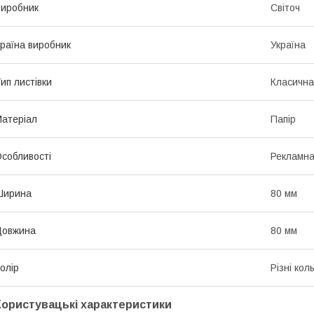
иробник
Світоч
раїна виробник
Україна
ип листівки
Класична
атеріал
Папір
собливості
Рекламн
Ширина
80 мм
Довжина
80 мм
олір
Різні кол
Користувацькі характеристики