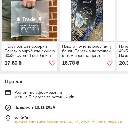
Пакет банан прозорий
Пакети поліетиленові типу
Паке
Пакети з вирубною ручкою
банан Пакети з логотипом
40х5
30х30 см до 3 кг 50 mkm
оптом чорні та прозорі
Паке
Матові пакети оптом 100
20х30 см до 3 кг 100 шт.
та у
17,80
16,78
20,
₴
₴
шт.
шт.
Про нас
Рейтинг не сформований
Менше 5 відгуків за останній рік
Працює з 18.11.2024
м. Київ
вулиця Михайла Максимовича, 24, офіс 75, Київ, Україна