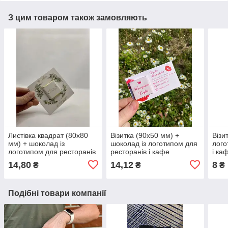
З цим товаром також замовляють
Листівка квадрат (80х80
Візитка (90х50 мм) +
Візи
мм) + шоколад із
шоколад із логотипом для
лого
логотипом для ресторанів
ресторанів і кафе
і ка
і кафе 100 шт
14,80
14,12
8
₴
₴
₴
Подібні товари компанії