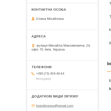
Т
Олена Міхайлова
К
вулиця Михайла Максимовича, 24,
офіс 75, Київ, Україна
І
+380 (73) 434-40-64
Менеджер
Ц
brendinggou@gmail.com