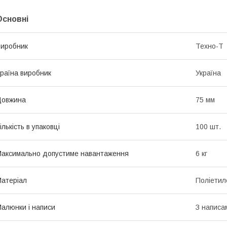
Основні
иробник
Техно-Т
раїна виробник
Україна
Довжина
75 мм
ількість в упаковці
100 шт.
аксимально допустиме навантаження
6 кг
атеріал
Поліетил
алюнки і написи
З написа