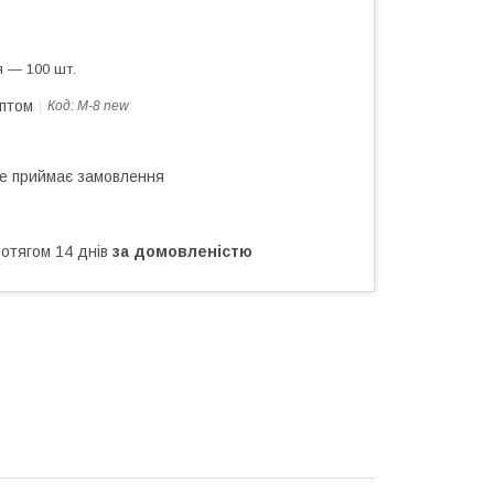
 — 100 шт.
оптом
Код:
M-8 new
не приймає замовлення
ротягом 14 днів
за домовленістю