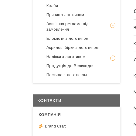
Колби
Пряник з логотипом
Зовнішня реклама під
В
замовлення
Блокноти з логотипом
К
Акрилові бірки з логотипом
Наліпки з логотипом
Продукція до Великодня
Пастила з логотипом
К
М
КОНТАКТИ
М
М
Brand Craft