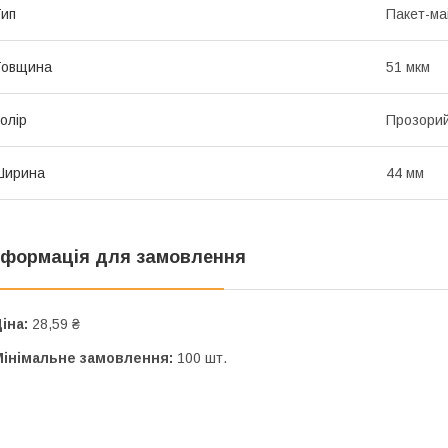
ип
Пакет-ма
Товщина
51 мкм
олір
Прозори
Ширина
44 мм
нформація для замовлення
іна:
28,59 ₴
Мінімальне замовлення:
100 шт.