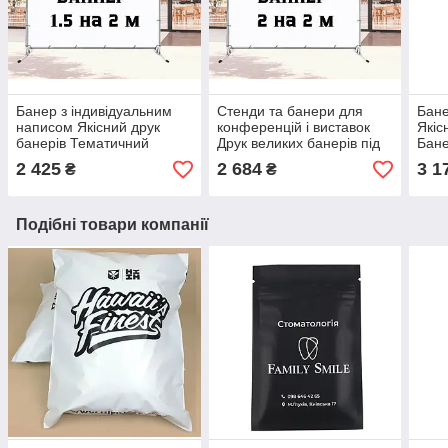
Банер з індивідуальним
Стенди та банери для
Бане
написом Якісний друк
конференцій і виставок
Якіс
банерів Тематичний
Друк великих банерів під
Бане
банер 1.5 на 2 м
замовлення 2 на 2 м
2 м 
2 425
2 684
3 1
₴
₴
Тематичний банер 1.5 на
3 на
2 м
Подібні товари компанії