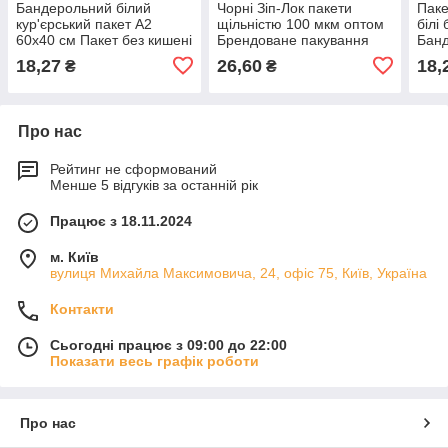
Бандерольний білий
Чорні Зіп-Лок пакети
Паке
кур'єрський пакет А2
щільністю 100 мкм оптом
білі
60х40 см Пакет без кишені
Брендоване пакування
Банд
з клейовим клапаном 100
25х30 см з логотипом 100
лого
18,27
26,60
18,
₴
₴
шт.
шт.
шт.
Про нас
Рейтинг не сформований
Менше 5 відгуків за останній рік
Працює з 18.11.2024
м. Київ
вулиця Михайла Максимовича, 24, офіс 75, Київ, Україна
Контакти
Сьогодні працює з 09:00 до 22:00
Показати весь графік роботи
Про нас