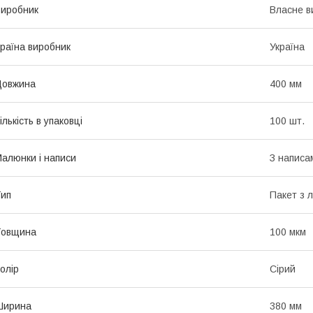
иробник
Власне в
раїна виробник
Україна
Довжина
400 мм
ількість в упаковці
100 шт.
алюнки і написи
З написа
ип
Пакет з 
Товщина
100 мкм
олір
Сірий
Ширина
380 мм