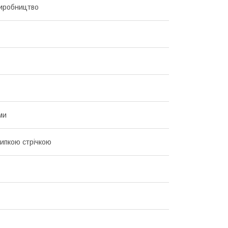
иробництво
ми
липкою стрічкою