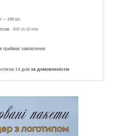
 — 100 шт.
оптом
Код:
zs-32 new
не приймає замовлення
ротягом 14 днів
за домовленістю