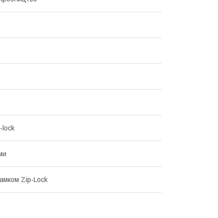
-lock
ми
замком Zip-Lock