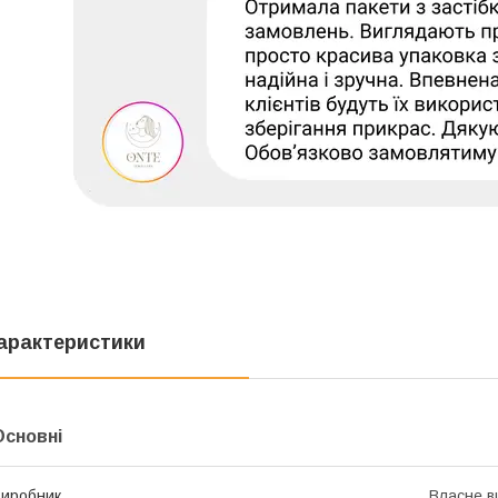
арактеристики
Основні
иробник
Власне в