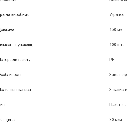
раїна виробник
Україна
Довжина
150 мм
ількість в упаковці
100 шт.
атеріали пакету
РЕ
собливості
Замок zip
алюнки і написи
З написа
ип
Пакет з 
Товщина
80 мкм