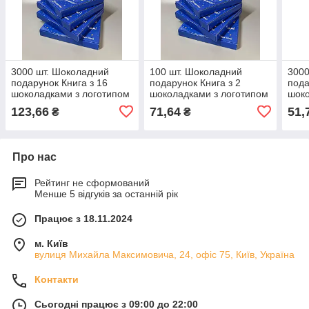
3000 шт. Шоколадний
100 шт. Шоколадний
3000
подарунок Книга з 16
подарунок Книга з 2
пода
шоколадками з логотипом
шоколадками з логотипом
шоко
4,5 г
4,5 г
4,5 г
123,66
71,64
51,
₴
₴
Про нас
Рейтинг не сформований
Менше 5 відгуків за останній рік
Працює з 18.11.2024
м. Київ
вулиця Михайла Максимовича, 24, офіс 75, Київ, Україна
Контакти
Сьогодні працює з 09:00 до 22:00