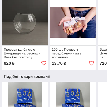
Прозора колба скло
100 шт. Печиво з
Ваза
Цукерниця на ресепшн
передбаченнями з
Цуке
Ваза без логотипу
логотипом
bar 
620
13,70
720
₴
₴
Подібні товари компанії