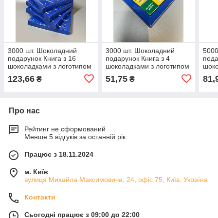
3000 шт. Шоколадний
3000 шт. Шоколадний
5000
подарунок Книга з 16
подарунок Книга з 4
пода
шоколадками з логотипом
шоколадками з логотипом
шоко
4,5 г
4,5 г
4,5 г
123,66
51,75
81,
₴
₴
Про нас
Рейтинг не сформований
Менше 5 відгуків за останній рік
Працює з 18.11.2024
м. Київ
вулиця Михайла Максимовича, 24, офіс 75, Київ, Україна
Контакти
Сьогодні працює з 09:00 до 22:00