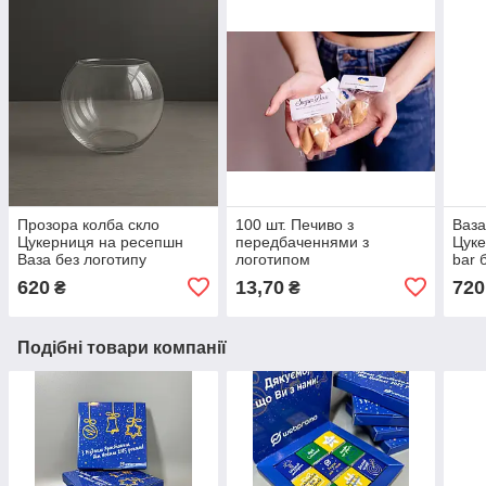
Прозора колба скло
100 шт. Печиво з
Ваза
Цукерниця на ресепшн
передбаченнями з
Цуке
Ваза без логотипу
логотипом
bar 
620
13,70
720
₴
₴
Подібні товари компанії