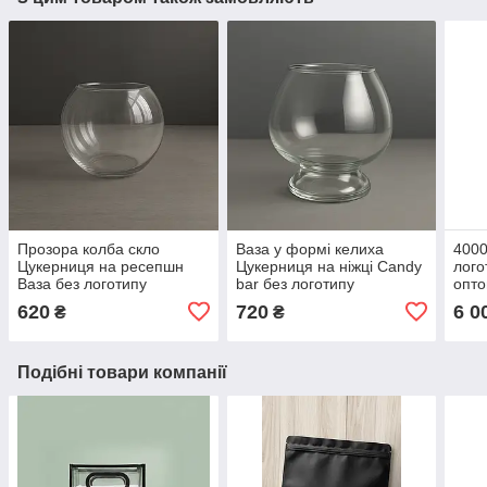
Прозора колба скло
Ваза у формі келиха
4000
Цукерниця на ресепшн
Цукерниця на ніжці Candy
лого
Ваза без логотипу
bar без логотипу
опто
грам
620
720
6 0
₴
₴
лого
Подібні товари компанії