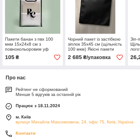
Пакети банан з пвх 100
Чорний пакет із застібкою
Зіп-
мкм 15х24х8 см з
зіплок 35х45 см (щільність
Щіль
повнокольоровим уф
100 мкм) Якісні пакети
лого
друком логотипу на
гуртом 100 шт.
під 
105
2 685
26,
₴
₴/упаковка
замовлення 20 шт.
шт.
Про нас
Рейтинг не сформований
Менше 5 відгуків за останній рік
Працює з 18.11.2024
м. Київ
вулиця Михайла Максимовича, 24, офіс 75, Київ, Україна
Контакти